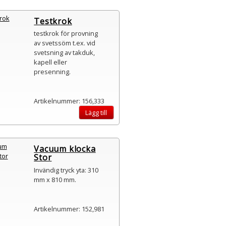
Testkrok
testkrok för provning
av svetssöm t.ex. vid
svetsning av takduk,
kapell eller
presenning.
Artikelnummer: 156,333
Lägg till
Vacuum klocka
Stor
Invändig tryck yta: 310
mm x 810 mm.
Artikelnummer: 152,981