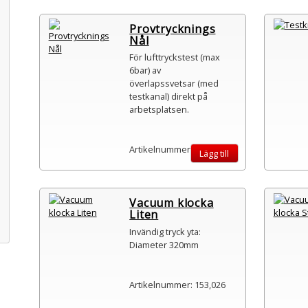
Provtrycknings
Nål
För lufttryckstest (max
6bar) av
överlapssvetsar (med
testkanal) direkt på
arbetsplatsen.
Artikelnummer: 124,306
Lägg till
Vacuum klocka
Liten
Invändig tryck yta:
Diameter 320mm
Artikelnummer: 153,026