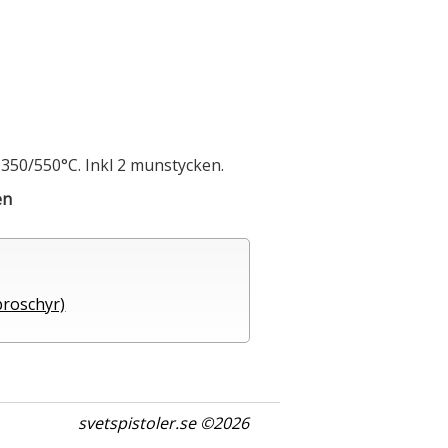
 350/550°C.
Inkl 2 munstycken.
en
broschyr)
svetspistoler.se ©2026